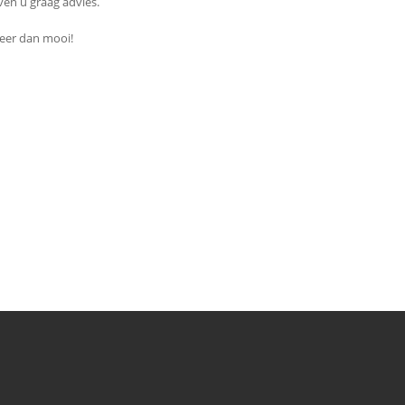
ven u graag advies.
meer dan mooi!