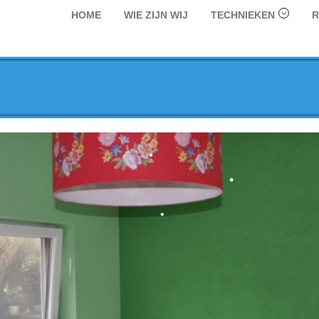
HOME
WIE ZIJN WIJ
TECHNIEKEN
R
•
•
•
•
•
•
•
•